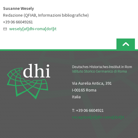
Susanne Wesely
Redazione (QFIAB, Informazioni bibliografiche)
+39 06 66049261
wesely[at]dhi-roma[dot]it
Via Aurelia Antica, 391
I-00165 Roma
Italia
T: +39 06 6604921
reception[at]dhi-roma[dot]it