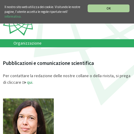
SEZIONE STORIA DELLA MUSICA
DEUTSCH
ENGLISH
Il nostro sito web utilizza dei cookie. Visitando le nostre
OK
pagine, l’utente accetta le regole riportate nell’
informativa.
Organizzazione
Pubblicazioni e comunicazione scientifica
Per contattare la redazione delle nostre collane o della rivista, si prega
di cliccare
qui
.