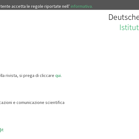
’utente accetta le regole riportate nell’
informativa.
la rivista, si prega di cliccare
qui
.
azioni e comunicazione scientifica
it