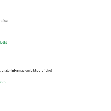
ifica
ot]it
ionale (Informazioni bibliografiche)
t]it