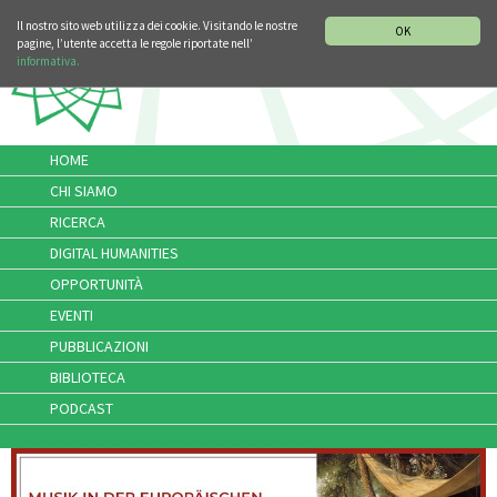
SEZIONE STORIA DELLA MUSICA
DEUTSCH
ENGLISH
Il nostro sito web utilizza dei cookie. Visitando le nostre
OK
pagine, l’utente accetta le regole riportate nell’
informativa.
HOME
CHI SIAMO
RICERCA
DIGITAL HUMANITIES
OPPORTUNITÀ
EVENTI
PUBBLICAZIONI
BIBLIOTECA
PODCAST