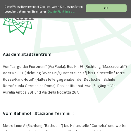
MUSIKGESCHICHTLICHE ABTEILUNG
ITALIANO
ENGLISH
Diese Webseite verwendet Cookies. Wenn Sie unsere Seiten
OK
besuchen, stimmen Sie unserer
Cookie-Richtlinie zu.
Aus dem Stadtzentrum:
Von "Largo dei Fiorentini" (Via Paola): Bus Nr. 98 (Richtung "Mazzacurati")
oder Nr. 881 (Richtung "Avanzini/Quartiere Incis") bis Haltestelle "Torre
Rossa/Park Hotel" (Haltestelle gegenüber der Deutschen Schule
Rom/Scuola Germanica Roma). Das Institut hat zwei Zugänge: Via
Aurelia Antica 391 und Via della Nocetta 267.
Vom Bahnhof "Stazione Termini":
Metro Linie A (Richtung "Battistini") bis Haltestelle "Cornelia" und weiter