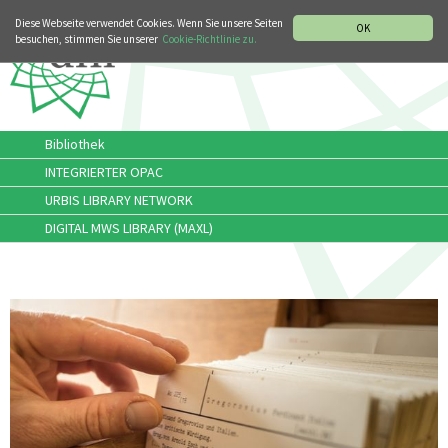
MUSIKGESCHICHTLICHE ABTEILUNG
ITALIANO
ENGLISH
Diese Webseite verwendet Cookies. Wenn Sie unsere Seiten
OK
besuchen, stimmen Sie unserer
Cookie-Richtlinie zu.
Bibliothek
INTEGRIERTER OPAC
URBIS LIBRARY NETWORK
DIGITAL MWS LIBRARY (MAXL)