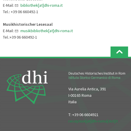
E-Mail:
bibliothek[at]dhi-roma.it
Tel.
:
+39 06 660492-1
Musikhistorischer Lesesaal
E-Mail:
musikbibliothek[at]dhi-roma.it
Tel.:+39 06 660492-1
Via Aurelia Antica, 391
I-00165 Roma
Italia
T: +39 06 6604921
reception[at]dhi-roma[dot]it