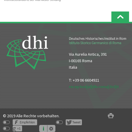
Via Aurelia Antica, 391
I-00165 Roma
Italia
T: +39 06 6604921
reception[at]dhi-roma[dot]it
© 2019 Alle Rechte vorbehalten.