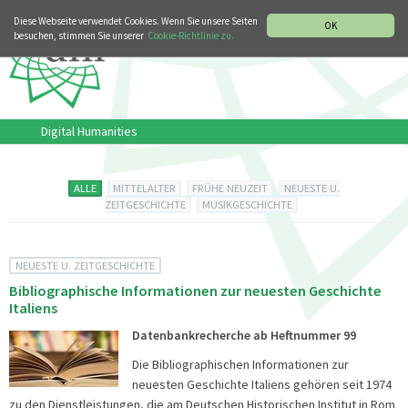
MUSIKGESCHICHTLICHE ABTEILUNG
ITALIANO
ENGLISH
Diese Webseite verwendet Cookies. Wenn Sie unsere Seiten
OK
besuchen, stimmen Sie unserer
Cookie-Richtlinie zu.
Digital Humanities
ALLE
MITTELALTER
FRÜHE NEUZEIT
NEUESTE U.
ZEITGESCHICHTE
MUSIKGESCHICHTE
NEUESTE U. ZEITGESCHICHTE
Bibliographische Informationen zur neuesten Geschichte
Italiens
Datenbankrecherche ab Heftnummer 99
Die Bibliographischen Informationen zur
neuesten Geschichte Italiens gehören seit 1974
zu den Dienstleistungen, die am Deutschen Historischen Institut in Rom