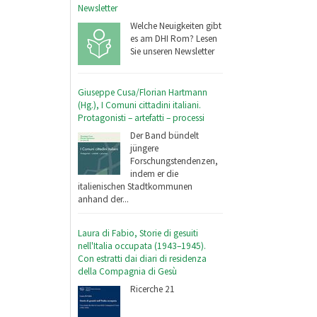
Newsletter
Welche Neuigkeiten gibt
es am DHI Rom? Lesen
Sie unseren Newsletter
Giuseppe Cusa/Florian Hartmann
(Hg.), I Comuni cittadini italiani.
Protagonisti – artefatti – processi
Der Band bündelt
jüngere
Forschungstendenzen,
indem er die
italienischen Stadtkommunen
anhand der...
Laura di Fabio, Storie di gesuiti
nell'Italia occupata (1943–1945).
Con estratti dai diari di residenza
della Compagnia di Gesù
Ricerche 21