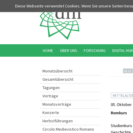
Diese Webseite verwendet Cookies. Wenn Sie unsere Seiten bes
HOME
ÜBER UNS
FORSCHUNG
DIGITAL HU
Monatsübersicht
ALLE
Gesamtübersicht
Tagungen
MITTELALTER
Vorträge
Monatsvorträge
05. Oktober 
Konzerte
Romkurs
Herbstführungen
Studienkurs 
Circolo Medievistico Romano
Geschichte.