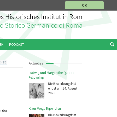
IKGESCHICHTLICHE ABTEILUNG
ITALIANO
ENGLISH
OK
EK
PODCAST
CHTE
Aktuelles
Ludwig und Margarethe Quidde
Fellowship
Die Bewerbungsfrist
endet am 14. August
2026.
Klaus Voigt-Stipendien
n der
Die Bewerbungsfrist