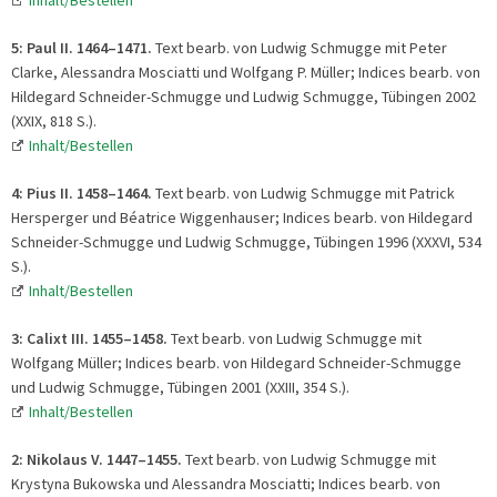
5:
Paul II. 1464
–
1471.
Text bearb. von Ludwig Schmugge mit Peter
Clarke, Alessandra Mosciatti und Wolfgang P. Müller; Indices bearb. von
Hildegard Schneider-Schmugge und Ludwig Schmugge, Tübingen 2002
(XXIX, 818 S.).
Inhalt/Bestellen
4: Pius II. 1458
–
1464.
Text bearb. von Ludwig Schmugge mit Patrick
Hersperger und Béatrice Wiggenhauser; Indices bearb. von Hildegard
Schneider-Schmugge und Ludwig Schmugge, Tübingen 1996 (XXXVI, 534
S.).
Inhalt/Bestellen
3: Calixt III. 1455
–
1458.
Text bearb. von Ludwig Schmugge mit
Wolfgang Müller; Indices bearb. von Hildegard Schneider-Schmugge
und Ludwig Schmugge, Tübingen 2001 (XXIII, 354 S.).
Inhalt/Bestellen
2: Nikolaus V. 1447
–
1455.
Text bearb. von Ludwig Schmugge mit
Krystyna Bukowska und Alessandra Mosciatti; Indices bearb. von