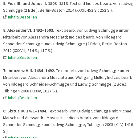
9: Pius III. und Julius II. 1503–1513
. Text und Indices bearb. von Ludwig
Schmugge (2 Bde.), Berlin-Boston 2014 (XXXII, 452 S.; 252 S.).
Inhalt/Bestellen
8: Alexander VI. 1492
–
1503.
Text bearb. von Ludwig Schmugge unter
Mitarbeit von Alessandra Mosciatti; Indices bearb. von Hildegard
Schneider-Schmugge und Ludwig Schmugge (2 Bde.), Berlin-Boston
2012 (XXXVIII, 814 S.; 417 S.).
Inhalt/Bestellen
7: Innozenz VIII. 1484
–
1492.
Text bearb. von Ludwig Schmugge unter
Mitarbeit von Alessandra Mosciatti und Wolfgang Müller; Indices bearb.
von Hildegard Schneider-Schmugge und Ludwig Schmugge (2 Bde.),
Tübingen 2008 (XXXIV, 1027 S.).
Inhalt/Bestellen
6: Sixtus IV. 1471
–
1484.
Text bearb. von Ludwig Schmugge mit Michael
Marsch und Alessandra Mosciatti; Indices bearb. von Hildegard
Schneider-Schmugge und Ludwig Schmugge, Tübingen 2005 (XLIV, 1416
S.).
Inhalt/Bestellen