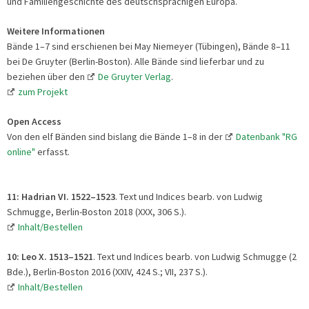
und Familiengeschichte des deutschsprachigen Europa.
Weitere Informationen
Bände 1–7 sind erschienen bei May Niemeyer (Tübingen), Bände 8–11
bei De Gruyter (Berlin-Boston). Alle Bände sind lieferbar und zu
beziehen über den
De Gruyter Verlag
.
zum Projekt
Open Access
Von den elf Bänden sind bislang die Bände 1–8 in der
Datenbank "RG
online"
erfasst.
11: Hadrian VI. 1522
–1523
. Text und Indices bearb. von Ludwig
Schmugge, Berlin-Boston 2018 (XXX, 306 S.).
Inhalt/Bestellen
10: Leo X. 1513
–
1521
. Text und Indices bearb. von Ludwig Schmugge (2
Bde.), Berlin-Boston 2016 (XXIV, 424 S.; VII, 237 S.).
Inhalt/Bestellen