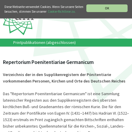
MUSIKGESCHICHTLICHE ABTEILUNG
ITALIANO
ENGLISH
Diese Webseite verwendet Cookies. Wenn Sie unsere Seiten
OK
besuchen, stimmen Sie unserer
Cookie-Richtlinie zu.
Printpublikationen (abgeschlossen)
Repertorium Poenitentiariae Germanicum
Verzeichnis der in den Supplikenregistern der Pönitentiarie
vorkommenden Personen, Kirchen und Orte des Deutschen Reiches
Das "Repertorium Poenitentiariae Germanicum" ist eine Sammlung
lateinischer Regesten aus den Supplikenregistern des obersten
kirchlichen Buß- und Gnadenamtes der römischen Kurie. Die für den
Zeitraum der Pontifikate von Eugen IV. (1431–1447) bis Hadrian VI. (1522–
1523) erstmals im Print zugänglich gemachten Bittschriften enthalten
bisher unbekanntes Quellenmaterial für die Kirchen-, Sozial-, Landes-