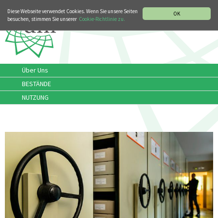
MUSIKGESCHICHTLICHE ABTEILUNG
ITALIANO
ENGLISH
Diese Webseite verwendet Cookies. Wenn Sie unsere Seiten
OK
besuchen, stimmen Sie unserer
Cookie-Richtlinie zu.
Über Uns
BESTÄNDE
NUTZUNG