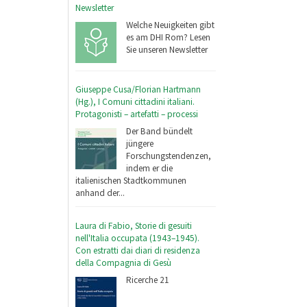
Newsletter
Welche Neuigkeiten gibt
es am DHI Rom? Lesen
Sie unseren Newsletter
Giuseppe Cusa/Florian Hartmann
(Hg.), I Comuni cittadini italiani.
Protagonisti – artefatti – processi
Der Band bündelt
jüngere
Forschungstendenzen,
indem er die
italienischen Stadtkommunen
anhand der...
Laura di Fabio, Storie di gesuiti
nell'Italia occupata (1943–1945).
Con estratti dai diari di residenza
della Compagnia di Gesù
Ricerche 21