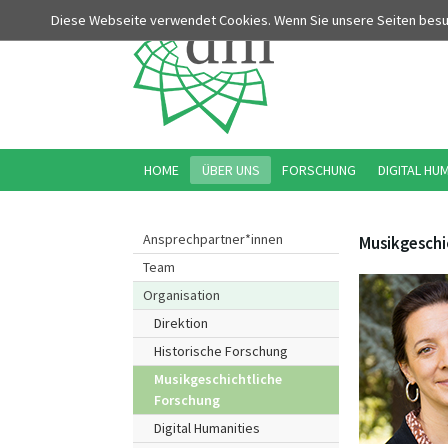
Diese Webseite verwendet Cookies. Wenn Sie unsere Seiten bes
HOME
ÜBER UNS
FORSCHUNG
DIGITAL HU
Ansprechpartner*innen
Musikgeschi
Team
Organisation
Direktion
Historische Forschung
Musikgeschichtliche
Forschung
Digital Humanities