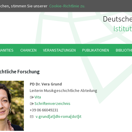
MUS
uchen, stimmen Sie unserer
Cookie-Richtlinie zu.
MANITIES
CHANCEN
VERANSTALTUNGEN
PUBLIKATIONEN
BIBLIOTH
chtliche Forschung
PD Dr. Vera Grund
Leiterin Musikgeschichtliche Abteilung
Vita
Schriftenverzeichnis
+39 06 66049231
v.grund[at]dhi-roma[dot]it