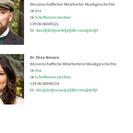
Wissenschaftlicher Mitarbeiter Musikgeschichte
Vita
Schriftenverzeichnis
+39 06 66049221
david[dot]merlin[at]dhi-roma[dot]it
Dr. Elisa Novara
Wissenschaftliche Mitarbeiterin Musikgeschichte
Vita
Schriftenverzeichnis
+39 06 66049234
elisa[dot]novara[at]dhi-roma[dot]it