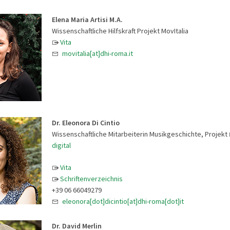
Elena Maria Artisi M.A.
Wissenschaftliche Hilfskraft Projekt MovItalia
Vita
movitalia[at]dhi-roma.it
Dr. Eleonora Di Cintio
Wissenschaftliche Mitarbeiterin Musikgeschichte, Projekt
digital
Vita
Schriftenverzeichnis
+39 06 66049279
eleonora[dot]dicintio[at]dhi-roma[dot]it
Dr. David Merlin