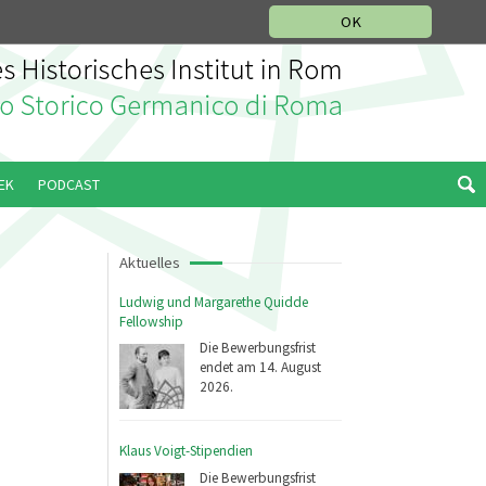
IKGESCHICHTLICHE ABTEILUNG
ITALIANO
ENGLISH
OK
EK
PODCAST
Aktuelles
Ludwig und Margarethe Quidde
Fellowship
Die Bewerbungsfrist
endet am 14. August
2026.
Klaus Voigt-Stipendien
Die Bewerbungsfrist