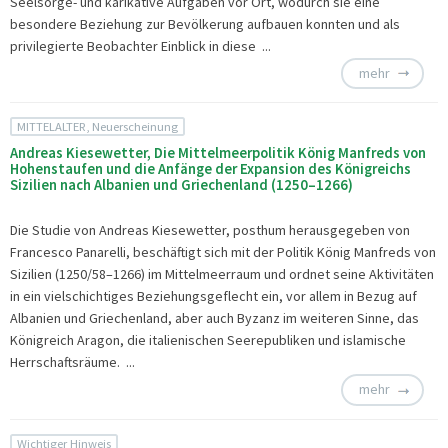
Seelsorge- und karikative Aufgaben vor Ort, wodurch sie eine
besondere Beziehung zur Bevölkerung aufbauen konnten und als
privilegierte Beobachter Einblick in diese ...
mehr
MITTELALTER, Neuerscheinung
Andreas Kiesewetter, Die Mittelmeerpolitik König Manfreds von
Hohenstaufen und die Anfänge der Expansion des Königreichs
Sizilien nach Albanien und Griechenland (1250–1266)
Die Studie von Andreas Kiesewetter, posthum herausgegeben von
Francesco Panarelli, beschäftigt sich mit der Politik König Manfreds von
Sizilien (1250/58–1266) im Mittelmeerraum und ordnet seine Aktivitäten
in ein vielschichtiges Beziehungsgeflecht ein, vor allem in Bezug auf
Albanien und Griechenland, aber auch Byzanz im weiteren Sinne, das
Königreich Aragon, die italienischen Seerepubliken und islamische
Herrschaftsräume. ...
mehr
Wichtiger Hinweis