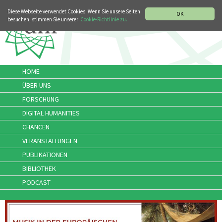
MUSIKGESCHICHTLICHE ABTEILUNG
ITALIANO
ENGLISH
Diese Webseite verwendet Cookies. Wenn Sie unsere Seiten
OK
besuchen, stimmen Sie unserer
Cookie-Richtlinie zu.
HOME
ÜBER UNS
FORSCHUNG
DIGITAL HUMANITIES
CHANCEN
VERANSTALTUNGEN
PUBLIKATIONEN
BIBLIOTHEK
PODCAST