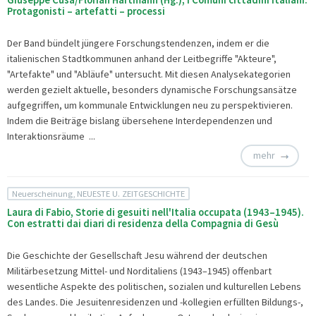
Giuseppe Cusa/Florian Hartmann (Hg.), I Comuni cittadini italiani.
Protagonisti – artefatti – processi
Der Band bündelt jüngere Forschungstendenzen, indem er die
italienischen Stadtkommunen anhand der Leitbegriffe "Akteure",
"Artefakte" und "Abläufe" untersucht. Mit diesen Analysekategorien
werden gezielt aktuelle, besonders dynamische Forschungsansätze
aufgegriffen, um kommunale Entwicklungen neu zu perspektivieren.
Indem die Beiträge bislang übersehene Interdependenzen und
Interaktionsräume ...
mehr
Neuerscheinung, NEUESTE U. ZEITGESCHICHTE
Laura di Fabio, Storie di gesuiti nell'Italia occupata (1943–1945).
Con estratti dai diari di residenza della Compagnia di Gesù
Die Geschichte der Gesellschaft Jesu während der deutschen
Militärbesetzung Mittel- und Norditaliens (1943–1945) offenbart
wesentliche Aspekte des politischen, sozialen und kulturellen Lebens
des Landes. Die Jesuitenresidenzen und -kollegien erfüllten Bildungs-,