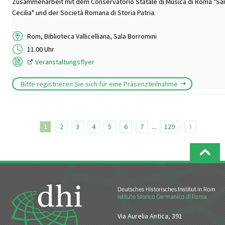
Zusammenarbeit mit dem Conservatorio Statale di Musica di Roma "Sa
Cecilia" und der Società Romana di Storia Patria.
Rom, Biblioteca Vallicelliana, Sala Borromini
11.00 Uhr
Veranstaltungsflyer
Bitte registrieren Sie sich für eine Präsenzteilnahme
1
2
3
4
5
6
7
...
129
Via Aurelia Antica, 391