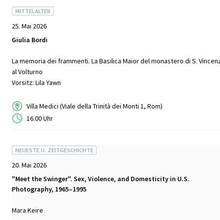
MITTELALTER
25. Mai 2026
Giulia Bordi
La memoria dei frammenti. La Basilica Maior del monastero di S. Vincen
al Volturno
Vorsitz: Lila Yawn
Villa Medici (Viale della Trinità dei Monti 1, Rom)
16.00 Uhr
NEUESTE U. ZEITGESCHICHTE
20. Mai 2026
"Meet the Swinger". Sex, Violence, and Domesticity in U.S.
Photography, 1965–1995
Mara Keire