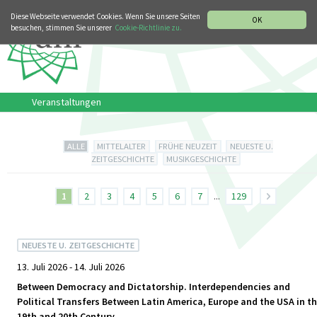
MUSIKGESCHICHTLICHE ABTEILUNG
ITALIANO
ENGLISH
Diese Webseite verwendet Cookies. Wenn Sie unsere Seiten
OK
besuchen, stimmen Sie unserer
Cookie-Richtlinie zu.
Veranstaltungen
ALLE
MITTELALTER
FRÜHE NEUZEIT
NEUESTE U.
ZEITGESCHICHTE
MUSIKGESCHICHTE
1
2
3
4
5
6
7
...
129
NEUESTE U. ZEITGESCHICHTE
13. Juli 2026 - 14. Juli 2026
Between Democracy and Dictatorship. Interdependencies and
Political Transfers Between Latin America, Europe and the USA in t
19th and 20th Century