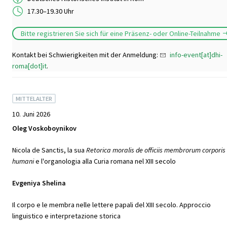
17.30–19.30 Uhr
Bitte registrieren Sie sich für eine Präsenz- oder Online-Teilnahme
Kontakt bei Schwierigkeiten mit der Anmeldung:
info-event[at]dhi-
roma[dot]it
.
MITTELALTER
10. Juni 2026
Oleg Voskoboynikov
Nicola de Sanctis, la sua
Retorica moralis de officiis membrorum corporis
humani
e l'organologia alla Curia romana nel XIII secolo
Evgeniya Shelina
Il corpo e le membra nelle lettere papali del XIII secolo. Approccio
linguistico e interpretazione storica