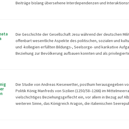
Beiträge bislang übersehene Interdependenzen und Interaktions
upata
Die Geschichte der Gesellschaft Jesu während der deutschen Milit
a
offenbart wesentliche Aspekte des politischen, sozialen und kul
und -kollegien erfüllten Bildungs-, Seelsorge- und karikative Au
Beziehung zur Bevölkerung aufbauen konnten und als privilegierte
nig
Die Studie von Andreas Kiesewetter, posthum herausgegeben von F
er
Politik König Manfreds von Sizilien (1250/58–1266) im Mittelmeerra
en
vielschichtiges Beziehungsgeflecht ein, vor allem in Bezug auf A
weiteren Sinne, das Königreich Aragon, die italienischen Seerepu