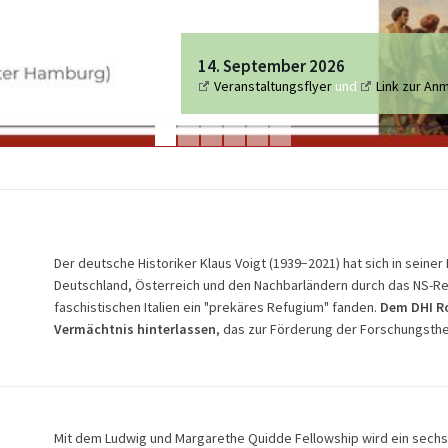
ngen
be
für die Monate Juli–August
14. September 2026
montags bis freitags 9–19 Uhr
nnieren
?
l
.
Klimatisierte Lesesäle, Parkplätze, Blick 
Veranstaltungsflyer
und
Link zur An
Der deutsche Historiker Klaus Voigt (1939−2021) hat sich in seiner
Deutschland, Österreich und den Nachbarländern durch das NS-
faschistischen Italien ein "prekäres Refugium" fanden.
Dem DHI Ro
Vermächtnis hinterlassen
, das zur Förderung der Forschungsthe
Mit dem Ludwig und Margarethe Quidde Fellowship wird ein sechs