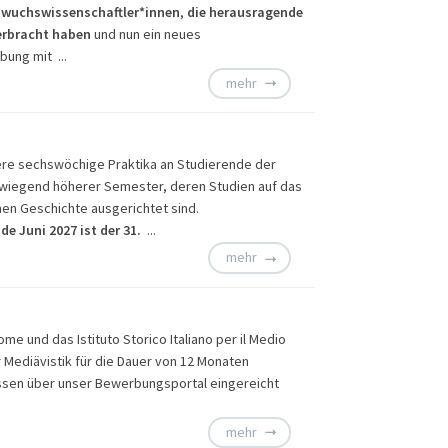
hwuchswissenschaftler*innen
,
die herausragende
erbracht haben
und nun ein neues
ibung mit ...
mehr
rere sechswöchige Praktika an Studierende der
orwiegend höherer Semester, deren Studien auf das
hen Geschichte ausgerichtet sind.
e Juni 2027 ist der
31.
...
mehr
me und das Istituto Storico Italiano per il Medio
Mediävistik für die Dauer von 12 Monaten
üssen über unser
Bewerbungsportal eingereicht
mehr