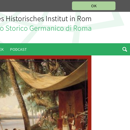
IKGESCHICHTLICHE ABTEILUNG
ITALIANO
ENGLISH
OK
EK
PODCAST
t auch im Sommer für