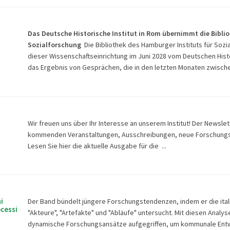
Das Deutsche Historische Institut in Rom übernimmt die Biblio
Sozialforschung
Die Bibliothek des Hamburger Instituts für Sozia
dieser Wissenschaftseinrichtung im Juni 2028 vom Deutschen Histo
das Ergebnis von Gesprächen, die in den letzten Monaten zwischen
Wir freuen uns über Ihr Interesse an unserem Institut! Der Newsle
kommenden Veranstaltungen, Ausschreibungen, neue Forschungsp
Lesen Sie hier die
aktuelle Ausgabe für die ...
i
Der Band bündelt jüngere Forschungstendenzen, indem er die ita
ocessi
"Akteure", "Artefakte" und "Abläufe" untersucht. Mit diesen Anal
dynamische Forschungsansätze aufgegriffen, um kommunale Entwi