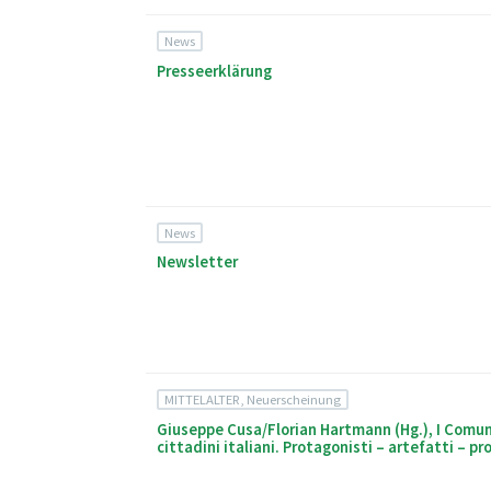
News
Presseerklärung
News
Newsletter
MITTELALTER, Neuerscheinung
Giuseppe Cusa/Florian Hartmann (Hg.), I Comun
cittadini italiani. Protagonisti – artefatti – pr