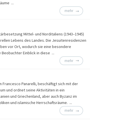
räume ...
mehr
ärbesetzung Mittel- und Norditaliens (1943–1945)
turellen Lebens des Landes. Die Jesuitenresidenzen
fgaben vor Ort, wodurch sie eine besondere
 Beobachter Einblick in diese ...
mehr
rancesco Panarelli, beschäftigt sich mit der
um und ordnet seine Aktivitäten in ein
lbanien und Griechenland, aber auch Byzanz im
bliken und islamische Herrschaftsräume. ...
mehr